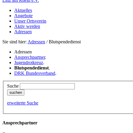
Linz am Rhein e.V.
Aktuelles
Angebote
Unser Ortsverein
Aktiv werden
Adressen
Sie sind hier:
Adressen
/ Blutspendedienst
Adressen
Ansprechpartner
.
Jugendrotkreuz
.
Blutspendedienst
.
DRK Bundesverband
.
Suche
erweiterte Suche
Ansprechpartner