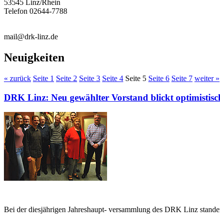
53545 Linz/Rhein
Telefon 02644-7788
mail@drk-linz.de
Neuigkeiten
« zurück
Seite 1
Seite 2
Seite 3
Seite 4
Seite 5
Seite 6
Seite 7
weiter »
DRK Linz: Neu gewählter Vorstand blickt optimistisc
Bei der diesjährigen Jahreshaupt- versammlung des DRK Linz standen